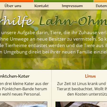
Über uns
Kontakt
Impressum
Daten
rhilfe
Lahn-Oh
 unsere Aufgabe darin, Tiere, die ihr Zuhause ver
hne Umwege an neue Besitzer zu vermitteln. So 
e Tierheime entlastet werden und die Tiere aus i
 Umgebung direkt bei ihrer neuen Familie einzie
nktchen-Kater
Linus
en drei kleine Kater aus der
Zur Zeit ist Linus krank un
en Pünktchen-Bande herum
Tierarzt beobachtet. Wollt I
en wohl neues Personal.
den Kosten unterstüt