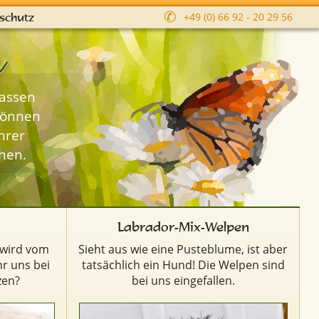
✆
schutz
+49 (0) 66 92 - 20 29 56
m
lassen
können
hrer
hen.
Labrador-Mix-Welpen
d wird vom
Sieht aus wie eine Pusteblume, ist aber
hr uns bei
tatsächlich ein Hund! Die Welpen sind
zen?
bei uns eingefallen.