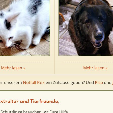
Mehr lesen »
Mehr lesen »
Ihr unserem
Notfall Rex
ein Zuhause geben? Und
Pico
und
tstreiter und Tierfreunde,
 Schützlinge brauchen wir Eure Hilfe.